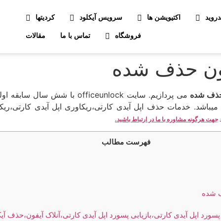
دروید
اکتیویشن ها
سرویس آیکلود
کردیتها
فروشگاه
تماس با ما
مقالات
ن حذف‌ شده
ذف‌ شده
می پردازیم. سایت officeunlock 
اشد. خدمات حذف اپل آیدی کارتی،ریکاوری اپل آیدی کارتی،ریکاور
د
جهت هرگونه مشاوره با ما در ارتباط باشید.
فهرست مطالب
ف شده
ورد اپل آیدی کارتی،بازیابی پسورد اپل آیدی کارتی،آنلاک آیفون،حذف آیکل