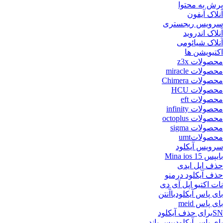
پرش به محتوا
آنلاک آیفون
سرویس ریجستری
آنلاک اندروید
آنلاک شیائومی
اکتیویشن ها
محصولات z3x
محصولات miracle
محصولات Chimera
محصولات HCU
محصولات eft
محصولات infinity
محصولات octoplus
محصولات sigma
محصولاتumt
سرویس آیکلود
بایپس Mina ios 15
حذف اپل ایدی
حذف آیکلود درمنو
نات اکتیو اپل آی دی
بای پاس آیکلودباآنتن
بای پاس meid
SNبرای حذف آیکلود
بای پاس آیکلودبیس باند