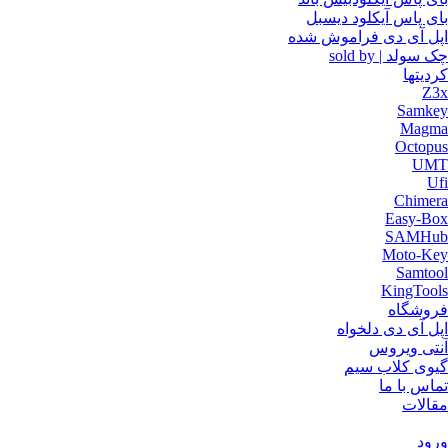
بای پاس آیکلود دیسبل
اپل آی دی فراموش شده
چک سولد | sold by
کردیتها
Z3x
Samkey
Magma
Octopus
UMT
Ufi
Chimera
Easy-Box
SAMHub
Moto-Key
Samtool
KingTools
فروشگاه
اپل آی دی دلخواه
آنتی ویروس
گیوی کلاب سیم
تماس با ما
مقالات
ورود